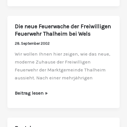
Die neue Feuerwache der Freiwilligen
Die
Feuerwehr Thalheim bei Wels
neue
Feuerwache
28. September 2002
der
Wir wollen Ihnen hier zeigen, wie das neue,
Freiwilligen
moderne Zuhause der Freiwilligen
Feuerwehr
Feuerwehr der Marktgemeinde Thalheim
Thalheim
aussieht. Nach einer mehrjährigen
bei
Wels
Beitrag lesen »