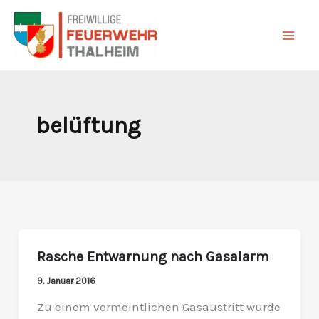
Zum
Inhalt
springen
belüftung
Rasche Entwarnung nach Gasalarm
Rasche
Entwarnung
9. Januar 2016
nach
Zu einem vermeintlichen Gasaustritt wurde
Gasalarm