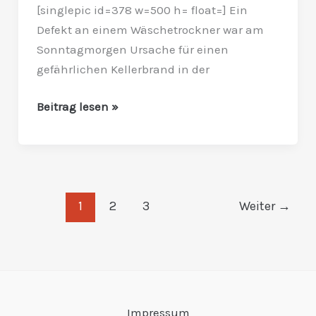
defekten
[singlepic id=378 w=500 h= float=] Ein
Wäschetrockner
Defekt an einem Wäschetrockner war am
Sonntagmorgen Ursache für einen
gefährlichen Kellerbrand in der
Beitrag lesen »
1
2
3
Weiter
→
Impressum