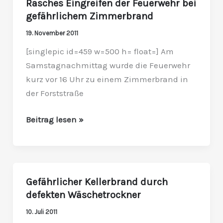
Rasches Eingreifen der Feuerwehr bei
Rasches
gefährlichem Zimmerbrand
Eingreifen
der
19. November 2011
Feuerwehr
[singlepic id=459 w=500 h= float=] Am
bei
Samstagnachmittag wurde die Feuerwehr
gefährlichem
kurz vor 16 Uhr zu einem Zimmerbrand in
Zimmerbrand
der Forststraße
Beitrag lesen »
Gefährlicher Kellerbrand durch
Gefährlicher
defekten Wäschetrockner
Kellerbrand
durch
10. Juli 2011