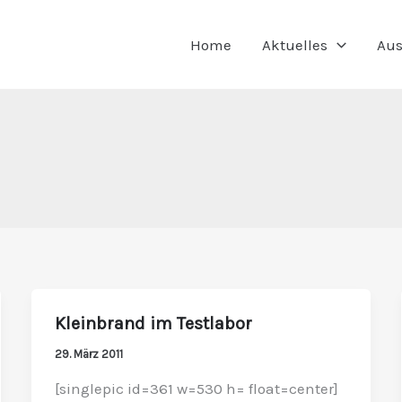
Home
Aktuelles
Aus
Kleinbrand im Testlabor
Kleinbrand
im
29. März 2011
Testlabor
[singlepic id=361 w=530 h= float=center]