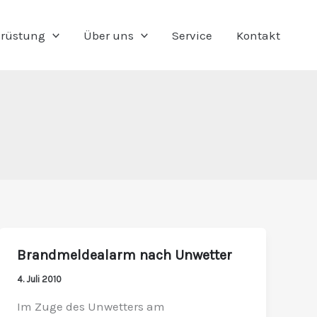
rüstung
Über uns
Service
Kontakt
Brandmeldealarm nach Unwetter
Brandmeldealarm
nach
4. Juli 2010
Unwetter
Im Zuge des Unwetters am