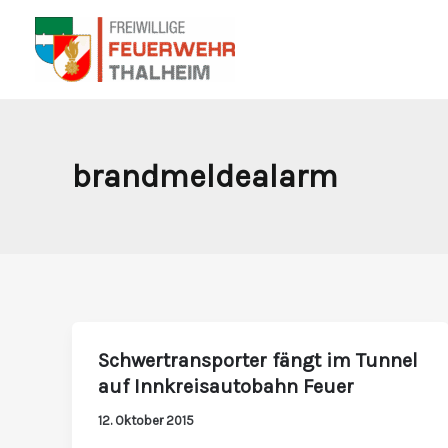
Zum
Inhalt
springen
brandmeldealarm
Schwertransporter fängt im Tunnel
Schwertransporter
auf Innkreisautobahn Feuer
fängt
im
12. Oktober 2015
Tunnel