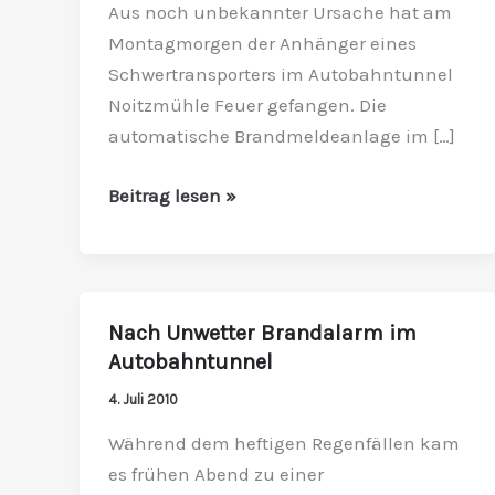
Aus noch unbekannter Ursache hat am
auf
Montagmorgen der Anhänger eines
Innkreisautobahn
Schwertransporters im Autobahntunnel
Feuer
Noitzmühle Feuer gefangen. Die
automatische Brandmeldeanlage im […]
Beitrag lesen »
Nach Unwetter Brandalarm im
Nach
Autobahntunnel
Unwetter
Brandalarm
4. Juli 2010
im
Während dem heftigen Regenfällen kam
Autobahntunnel
es frühen Abend zu einer