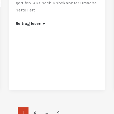
gerufen. Aus noch unbekannter Ursache
gelöscht
hatte Fett
Beitrag lesen »
1
2
…
4