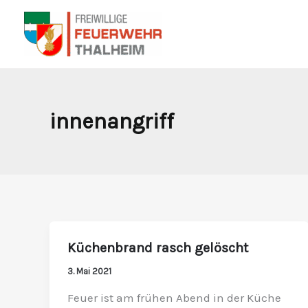
Zum
Inhalt
springen
innenangriff
Küchenbrand rasch gelöscht
Küchenbrand
rasch
3. Mai 2021
gelöscht
Feuer ist am frühen Abend in der Küche