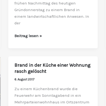
frühen Nachmittag des heutigen
gelöscht
Gründonnerstag zu einem Brand in
einem landwirtschaftlichen Anwesen. In
der
Beitrag lesen »
Brand in der Küche einer Wohnung
Brand
rasch gelöscht
in
der
6. August 2017
Küche
Zu einem Küchenbrand wurde die
einer
Feuerwehr am Sonntagabend in ein
Wohnung
Mehrparteienwohnhaus im Ortszentrum
rasch