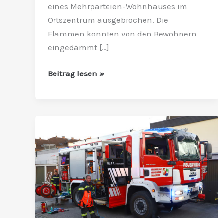
eines Mehrparteien-Wohnhauses im
Ortszentrum ausgebrochen. Die
Flammen konnten von den Bewohnern
eingedämmt […]
Beitrag lesen »
Zwei
Personen
bei
Brand
eines
Wäschetrockners
verletzt