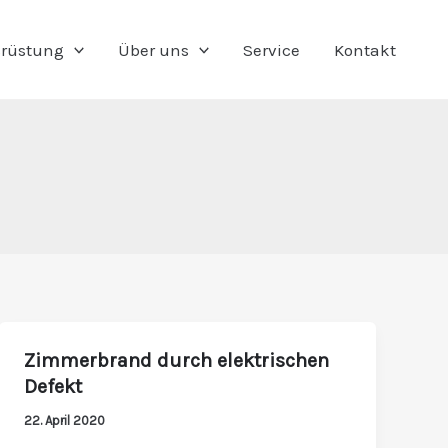
rüstung
Über uns
Service
Kontakt
Zimmerbrand durch elektrischen
Zimmerbrand
Defekt
durch
elektrischen
22. April 2020
Defekt