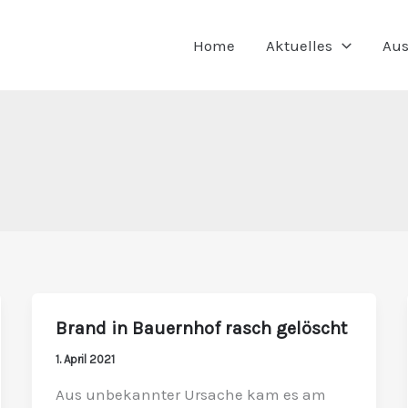
Home
Aktuelles
Aus
Brand in Bauernhof rasch gelöscht
Brand
in
1. April 2021
Bauernhof
Aus unbekannter Ursache kam es am
rasch