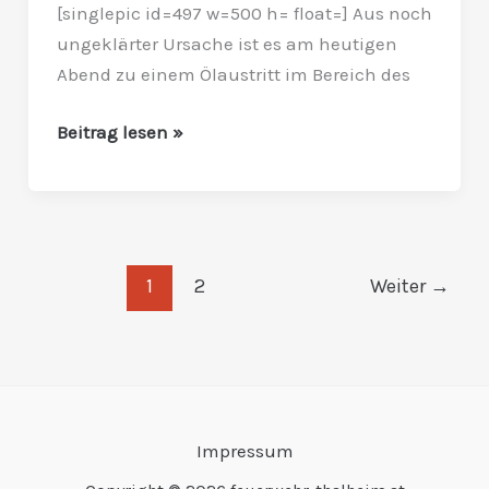
[singlepic id=497 w=500 h= float=] Aus noch
abgepumpt
ungeklärter Ursache ist es am heutigen
Abend zu einem Ölaustritt im Bereich des
Beitrag lesen »
1
2
Weiter
→
Impressum