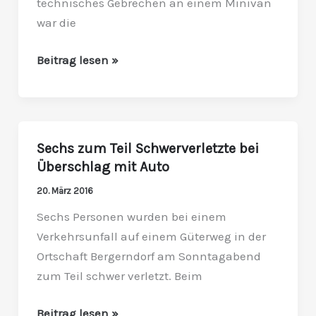
technisches Gebrechen an einem Minivan
war die
Beitrag lesen »
Sechs zum Teil Schwerverletzte bei
Sechs
Überschlag mit Auto
zum
Teil
20. März 2016
Schwerverletzte
Sechs Personen wurden bei einem
bei
Verkehrsunfall auf einem Güterweg in der
Überschlag
Ortschaft Bergerndorf am Sonntagabend
mit
zum Teil schwer verletzt. Beim
Auto
Beitrag lesen »