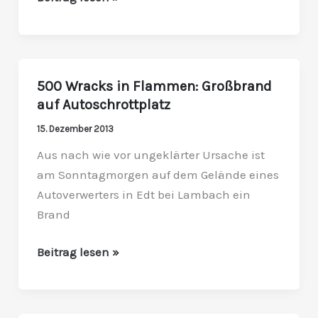
500 Wracks in Flammen: Großbrand
500
auf Autoschrottplatz
Wracks
in
15. Dezember 2013
Flammen:
Aus nach wie vor ungeklärter Ursache ist
Großbrand
am Sonntagmorgen auf dem Gelände eines
auf
Autoverwerters in Edt bei Lambach ein
Autoschrottplatz
Brand
Beitrag lesen »