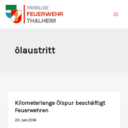
Zum
Inhalt
springen
ölaustritt
Kilometerlange Ölspur beschäftigt
Kilometerlange
Feuerwehren
Ölspur
beschäftigt
23. Juni 2016
Feuerwehren