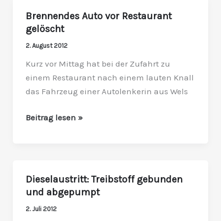
Brennendes Auto vor Restaurant
Brennendes
gelöscht
Auto
vor
2. August 2012
Restaurant
Kurz vor Mittag hat bei der Zufahrt zu
gelöscht
einem Restaurant nach einem lauten Knall
das Fahrzeug einer Autolenkerin aus Wels
Beitrag lesen »
Dieselaustritt: Treibstoff gebunden
Dieselaustritt:
und abgepumpt
Treibstoff
gebunden
2. Juli 2012
und