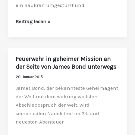
ein Baukran umgestürzt und
Beitrag lesen »
Feuerwehr in geheimer Mission an
Feuerwehr
der Seite von James Bond unterwegs
in
geheimer
20. Januar 2015
Mission
James Bond, der bekannteste Geheimagent
an
der Welt mit dem wirkungsvollsten
der
Abschleppspruch der Welt, wird
Seite
seinen edlen Nadelstreif im 24. und
von
neuesten Abenteuer
James