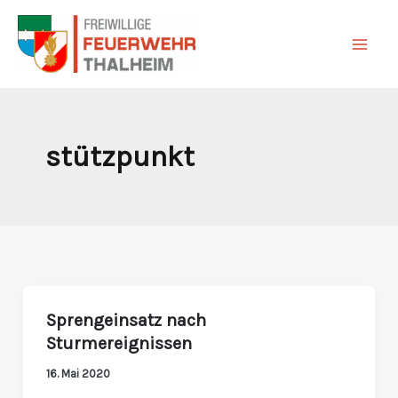
Zum
Inhalt
springen
stützpunkt
Sprengeinsatz nach
Sprengeinsatz
Sturmereignissen
nach
Sturmereignissen
16. Mai 2020