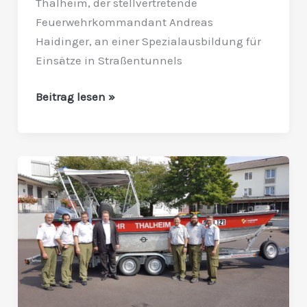
Thalheim, der stellvertretende
Feuerwehrkommandant Andreas
Haidinger, an einer Spezialausbildung für
Einsätze in Straßentunnels
Beitrag lesen »
Neues
Boot
für
die
Feuerwehr