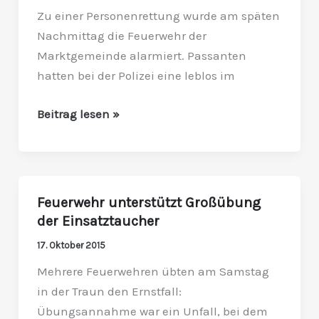
der
Zu einer Personenrettung wurde am späten
Traun
Nachmittag die Feuerwehr der
geborgen
Marktgemeinde alarmiert. Passanten
hatten bei der Polizei eine leblos im
Beitrag lesen »
Feuerwehr unterstützt Großübung
Feuerwehr
der Einsatztaucher
unterstützt
Großübung
17. Oktober 2015
der
Mehrere Feuerwehren übten am Samstag
Einsatztaucher
in der Traun den Ernstfall:
Übungsannahme war ein Unfall, bei dem