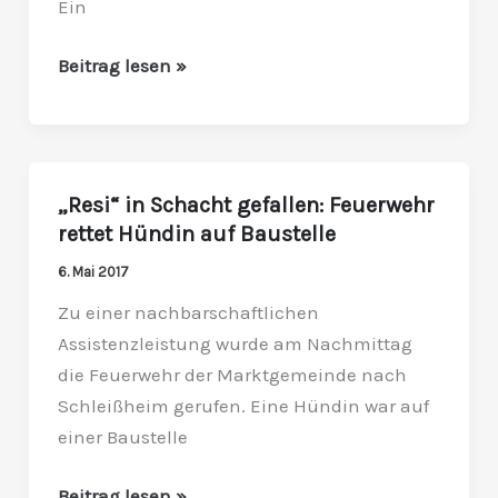
Ein
Beitrag lesen »
„Resi“ in Schacht gefallen: Feuerwehr
„Resi“
rettet Hündin auf Baustelle
in
Schacht
6. Mai 2017
gefallen:
Zu einer nachbarschaftlichen
Feuerwehr
Assistenzleistung wurde am Nachmittag
rettet
die Feuerwehr der Marktgemeinde nach
Hündin
Schleißheim gerufen. Eine Hündin war auf
auf
einer Baustelle
Baustelle
Beitrag lesen »