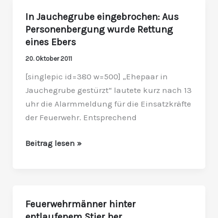
In Jauchegrube eingebrochen: Aus
In
Personenbergung wurde Rettung
Jauchegrube
eines Ebers
eingebrochen:
Aus
20. Oktober 2011
Personenbergung
[singlepic id=380 w=500] „Ehepaar in
wurde
Jauchegrube gestürzt“ lautete kurz nach 13
Rettung
uhr die Alarmmeldung für die Einsatzkräfte
eines
der Feuerwehr. Entsprechend
Ebers
Beitrag lesen »
Feuerwehrmänner hinter
Feuerwehrmänner
entlaufenem Stier her
hinter