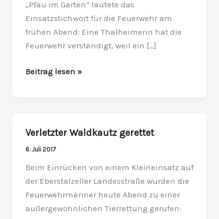
„Pfau im Garten“ lautete das
aus
Einsatzstichwort für die Feuerwehr am
Tiergarten
frühen Abend: Eine Thalheimerin hat die
ausgebüxt
Feuerwehr verständigt, weil ein […]
Beitrag lesen »
Verletzter Waldkautz gerettet
Verletzter
Waldkautz
6. Juli 2017
gerettet
Beim Einrücken von einem Kleineinsatz auf
der Eberstalzeller Landesstraße wurden die
Feuerwehrmänner heute Abend zu einer
außergewöhnlichen Tierrettung gerufen: