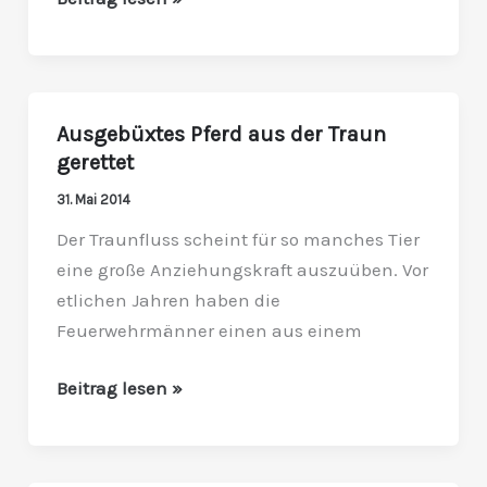
Ausgebüxtes Pferd aus der Traun
Ausgebüxtes
gerettet
Pferd
aus
31. Mai 2014
der
Der Traunfluss scheint für so manches Tier
Traun
eine große Anziehungskraft auszuüben. Vor
gerettet
etlichen Jahren haben die
Feuerwehrmänner einen aus einem
Beitrag lesen »