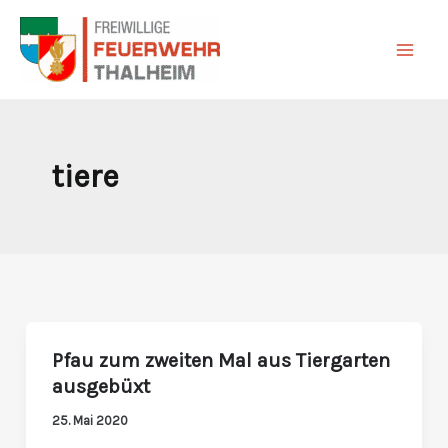
Zum
Inhalt
springen
tiere
Pfau zum zweiten Mal aus Tiergarten
Pfau
ausgebüxt
zum
zweiten
25. Mai 2020
Mal