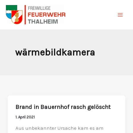
Zum
Inhalt
springen
wärmebildkamera
Brand in Bauernhof rasch gelöscht
Brand
in
1. April 2021
Bauernhof
Aus unbekannter Ursache kam es am
rasch