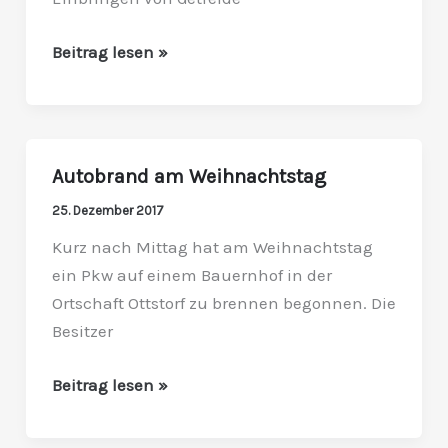
mehreren
Tonnen
Beitrag lesen »
Getreide
Autobrand am Weihnachtstag
Autobrand
am
25. Dezember 2017
Weihnachtstag
Kurz nach Mittag hat am Weihnachtstag
ein Pkw auf einem Bauernhof in der
Ortschaft Ottstorf zu brennen begonnen. Die
Besitzer
Beitrag lesen »