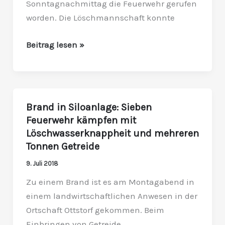
Sonntagnachmittag die Feuerwehr gerufen
worden. Die Löschmannschaft konnte
Beitrag lesen »
Brand in Siloanlage: Sieben
Brand
Feuerwehr kämpfen mit
in
Löschwasserknappheit und mehreren
Siloanlage:
Tonnen Getreide
Sieben
Feuerwehr
9. Juli 2018
kämpfen
Zu einem Brand ist es am Montagabend in
mit
einem landwirtschaftlichen Anwesen in der
Löschwasserknappheit
Ortschaft Ottstorf gekommen. Beim
und
Einbringen von Getreide