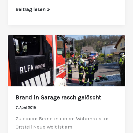
Beitrag lesen »
Brand
in
Garage
rasch
gelöscht
Brand in Garage rasch gelöscht
7. April 2019
Zu einem Brand in einem Wohnhaus im
Ortsteil Neue Welt ist am