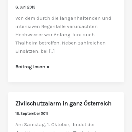
Thalheim:
8. Juni 2013
Feuerwehren
Von dem durch die langanhaltenden und
waren
intensiven Regenfälle verursachten
auch
Hochwasser war Anfang Juni auch
überörtlich
Thalheim betroffen. Neben zahlreichen
im
Einsätzen, bei […]
Katastropheneinsatz
aktiv
Beitrag lesen »
Zivilschutzalarm in ganz Österreich
Zivilschutzalarm
in
13. September 2011
ganz
Am Samstag, 1. Oktober, findet der
Österreich