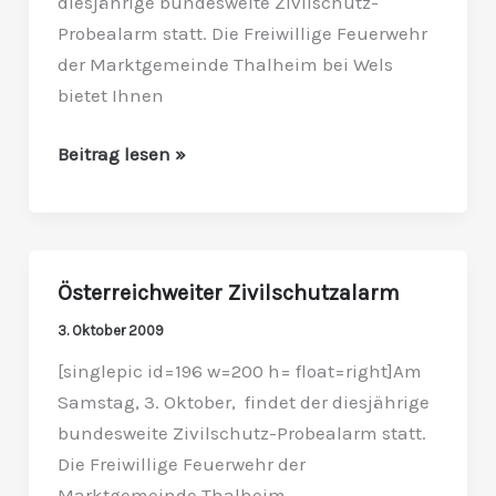
diesjährige bundesweite Zivilschutz-
Probealarm statt. Die Freiwillige Feuerwehr
der Marktgemeinde Thalheim bei Wels
bietet Ihnen
Beitrag lesen »
Österreichweiter Zivilschutzalarm
Österreichweiter
Zivilschutzalarm
3. Oktober 2009
[singlepic id=196 w=200 h= float=right]Am
Samstag, 3. Oktober, findet der diesjährige
bundesweite Zivilschutz-Probealarm statt.
Die Freiwillige Feuerwehr der
Marktgemeinde Thalheim