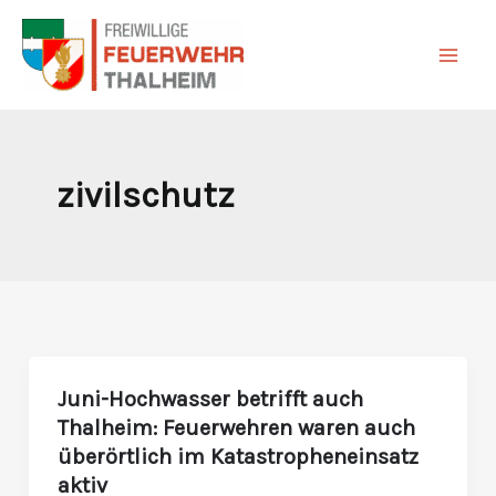
Zum
Inhalt
springen
zivilschutz
Juni-Hochwasser betrifft auch
Juni-
Thalheim: Feuerwehren waren auch
Hochwasser
überörtlich im Katastropheneinsatz
betrifft
aktiv
auch