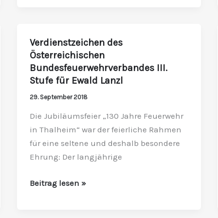
Verdienstzeichen des
Verdienstzeichen
Österreichischen
des
Bundesfeuerwehrverbandes III.
Österreichischen
Stufe für Ewald Lanzl
Bundesfeuerwehrverbandes
III.
29. September 2018
Stufe
Die Jubiläumsfeier „130 Jahre Feuerwehr
für
in Thalheim“ war der feierliche Rahmen
Ewald
für eine seltene und deshalb besondere
Lanzl
Ehrung: Der langjährige
Beitrag lesen »