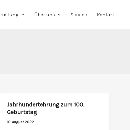
rüstung
Über uns
Service
Kontakt
Jahrhundertehrung zum 100.
Jahrhundertehrung
Geburtstag
zum
100.
10. August 2022
Geburtstag