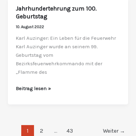
Jahrhundertehrung zum 100.
Jahrhundertehrung
Geburtstag
zum
100.
10. August 2022
Geburtstag
Karl Auzinger: Ein Leben für die Feuerwehr
Karl Auzinger wurde an seinem 99.
Geburtstag vom
Bezirksfeuerwehrkommando mit der
„Flamme des
Beitrag lesen »
1
2
…
43
Weiter
→