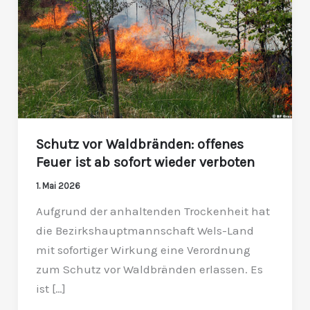
ist
ab
sofort
wieder
verboten
Schutz vor Waldbränden: offenes
Feuer ist ab sofort wieder verboten
1. Mai 2026
Aufgrund der anhaltenden Trockenheit hat
die Bezirkshauptmannschaft Wels-Land
mit sofortiger Wirkung eine Verordnung
zum Schutz vor Waldbränden erlassen. Es
ist […]