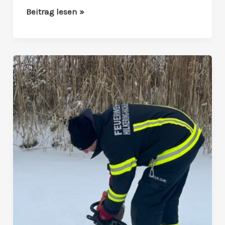
Beitrag lesen »
Eisige
Mission:
Sprengstützpunkt
Hausruckviertel
übt
den
Ernstfall